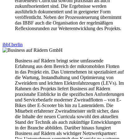
erarbeiteten Curricula sowohl praxisnah als auch
zukunftsorientiert sind. Die Ergebnisse werden
ausführlich dokumentiert und in geeigneter Form
veröffentlicht. Neben der Prozesssteuerung übernimmt
das IBBF auch die Organisation der regelmäßigen
Reflexionsrunden zur Weiterentwicklung des Projekts.
ibbf.berlin
Business auf Rädern bringt seine umfassende
Erfahrung aus dem Bereich der mikromobilen Flotten
in das Projekt ein. Das Unternehmen ist spezialisiert auf
die Wartung, Instandhaltung und Optimierung von
Zweirädern und leichten Elektrofahrzeugen (LEVs). Im
Rahmen des Projekts liefert Business auf Rädern
praxisnahe Einblicke in die spezifischen Anforderungen
und Servicebedarfe moderner Zweiradflotten – von E-
Bikes über E-Scooter bis hin zu Lastenrädern. Die
Mitarbeit erfahrener Zweiradmeister stellt sicher, dass
die Inhalte der neuen Curricula sowohl den aktuellen
Stand der Technik als auch zukünftige Entwicklungen
in der Branche abbilden. Darüber hinaus fungiert
Business auf Rädern als wichtiger Netzwerkpartner:
Das Unternehmen vermittelt den Kontakt zu weiteren